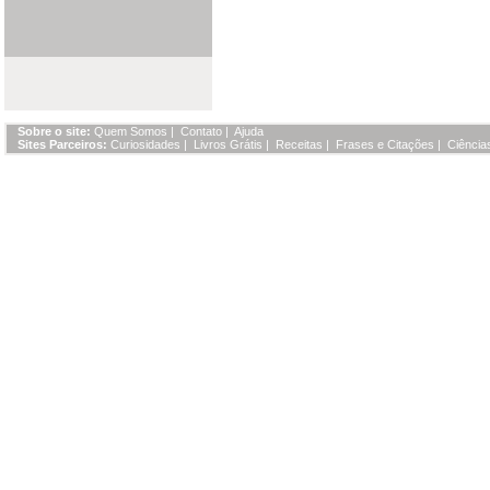
Sobre o site:
Quem Somos
|
Contato
|
Ajuda
Sites Parceiros:
Curiosidades
|
Livros Grátis
|
Receitas
|
Frases e Citações
|
Ciência