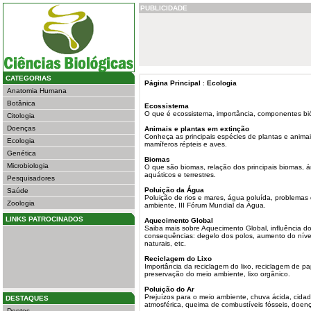
PUBLICIDADE
CATEGORIAS
Página Principal
:
Ecologia
Anatomia Humana
Botânica
Ecossistema
O que é ecossistema, importância, componentes bió
Citologia
Doenças
Animais e plantas em extinção
Conheça as principais espécies de plantas e anima
Ecologia
mamíferos répteis e aves.
Genética
Biomas
Microbiologia
O que são biomas, relação dos principais biomas, ár
aquáticos e terrestres.
Pesquisadores
Poluição da Água
Saúde
Poluição de rios e mares, água poluída, problema
Zoologia
ambiente, III Fórum Mundial da Água.
LINKS PATROCINADOS
Aquecimento Global
Saiba mais sobre Aquecimento Global, influência d
consequências: degelo dos polos, aumento do nível
naturais, etc.
Reciclagem do Lixo
Importância da reciclagem do lixo, reciclagem de pape
preservação do meio ambiente, lixo orgânico.
Poluição do Ar
Prejuízos para o meio ambiente, chuva ácida, cidad
DESTAQUES
atmosférica, queima de combustíveis fósseis, doen
Dentes