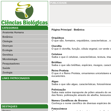
PUBLICIDADE
CATEGORIAS
Página Principal
:
Botânica
Anatomia Humana
Botânica
Orquídeas
O que são, formatos, orquidários, características , 
Citologia
Doenças
Clorofila
O que é clorofila, função, célula vegetal, cor verde 
Ecologia
Celulose
Genética
Saiba o que é celulose, características, textura, im
Microbiologia
Briófitas
Pesquisadores
Saiba o que são briófitas, espécies, musgos, caracte
Saúde
Reino Protista
Zoologia
O que é o Reino Protista, ornanismos unicelulares e
eucariontes.
LINKS PATROCINADOS
Algas
Saiba o que são algas, características, fotossíntese
Polinização
Saiba mais sobre transporte de pólen através do ve
das flores, polinização através de abelha, besouros
Nomes Científicos de Árvores
Conheça o nome científico de diversas espécies de
DESTAQUES
Fotossíntese
Dentes