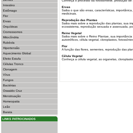
Conheça o processo da fotossíntese, produção de a
Intestino
Ervas
Saiba o que são ervas, características, importânica,
Estômago
medicinais.
Flor
Reprodução das Plantas
Ervas
Saiba mais sobre a reprodução das plantas, sua imp
Orquídeas
ecossistema, reprodução sexuada e assexuada, poli
Cromossomos
Reino Vegetal
Saiba mais sobre o Reino Plantae, sua importância 
Mitocôndria
autotróficos, célula vegetal, cloroplastos, fotossínte
Rubéola
Flor
Hipertensão
A função das flores, sementes, reprodução das plan
Aquecimento Global
Célula Vegetal
Efeito Estufa
Conheça a célula vegetal, as organelas, cloroplast
Células Tronco
Clonagem
Vírus
Fungos
Bactérias
Oswaldo Cruz
Menstruação
Homeopatia
Leão
Barata
LINKS PATROCINADOS