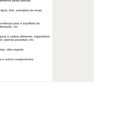
limento pelas plantas.
 tipos, foto, exemplos de ervas
ortância para o equilíbrio do
nização, etc.
para a cadeia alimentar, organismos
se, plantas parasitas, etc.
tas, vida vegetal.
os e outros componentes.