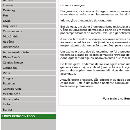
Intestino
O que é clonagem
Estômago
Em genética, define-se a clonagem como o processo
seres vivos através de um fragmento específico do
Flor
Informações e exemplos de clonagem
Ervas
Orquídeas
Em biologia, um clone é um organismo multicelular 
Gêmeos univitelinos (formados a partir de um mesmo
Cromossomos
por compartilharem do mesmo DNA, são geneticame
Mitocôndria
A ciência tem realizado muitas pesquisas através da
Rubéola
ao invés de células sexuais (óvulo e espermatozóide
(responsáveis pela formação de órgãos, pele e osso
Hipertensão
Um exemplo deste tipo de experimento foi o proces
Aquecimento Global
foi gerada a partir de células somáticas retiradas 
Efeito Estufa
clone apresentou alguns inconvenientes que result
Células Tronco
De forma geral, podemos definir clonagem como um
gêmeos idênticos) ou artificial (quanto há a utiliza
Clonagem
produzidas cópias geneticamente idênticas de outro
Vírus
assexuada.
Fungos
Através deste processo, são obtidos indivíduos gen
célula-mãe. Este é um método bastante comum de 
Bactérias
bactérias e protozoários.
Oswaldo Cruz
Menstruação
Veja mais em:
Gen
Homeopatia
Leão
Barata
LINKS PATROCINADOS