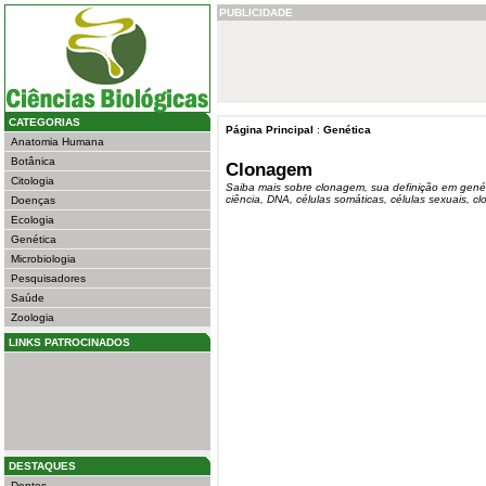
PUBLICIDADE
CATEGORIAS
Página Principal
:
Genética
Anatomia Humana
Botânica
Clonagem
Citologia
Saiba mais sobre clonagem, sua definição em genét
ciência, DNA, células somáticas, células sexuais, c
Doenças
Ecologia
Genética
Microbiologia
Pesquisadores
Saúde
Zoologia
LINKS PATROCINADOS
DESTAQUES
Dentes