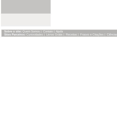
Sobre o site:
Quem Somos
|
Contato
|
Ajuda
Sites Parceiros:
Curiosidades
|
Livros Grátis
|
Receitas
|
Frases e Citações
|
Ciência