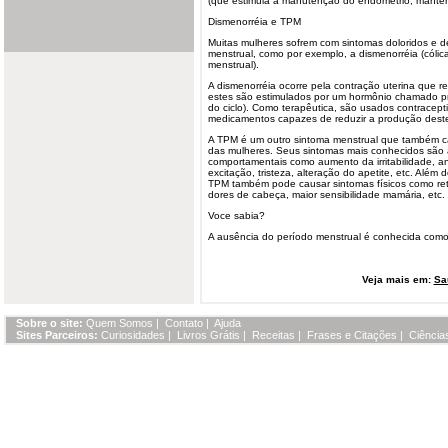
(que estimula a manutenção do endométrio, manten
Dismenorréia e TPM
Muitas mulheres sofrem com sintomas doloridos e 
menstrual, como por exemplo, a dismenorréia (cólic
menstrual).
A dismenorréia ocorre pela contração uterina que r
estes são estimulados por um hormônio chamado p
do ciclo). Como terapêutica, são usados contracepti
medicamentos capazes de reduzir a produção dest
A TPM é um outro sintoma menstrual que também c
das mulheres. Seus sintomas mais conhecidos são 
comportamentais como aumento da irritabilidade, a
excitação, tristeza, alteração do apetite, etc. Alé
TPM também pode causar sintomas físicos como ret
dores de cabeça, maior sensibilidade mamária, etc.
Voce sabia?
A ausência do período menstrual é conhecida como
Veja mais em:
Sa
Sobre o site:
Quem Somos
|
Contato
|
Ajuda
Sites Parceiros:
Curiosidades
|
Livros Grátis
|
Receitas
|
Frases e Citações
|
Ciência