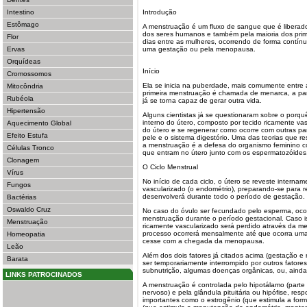
Intestino
Introdução
Estômago
A menstruação é um fluxo de sangue que é liberado
dos seres humanos e também pela maioria dos prim
Flor
dias entre as mulheres, ocorrendo de forma contín
Ervas
uma gestação ou pela menopausa.
Orquídeas
Início
Cromossomos
Ela se inicia na puberdade, mais comumente entre a
Mitocôndria
primeira menstruação é chamada de menarca, a par
Rubéola
já se torna capaz de gerar outra vida.
Hipertensão
Alguns cientistas já se questionaram sobre o porqu
interno do útero, composto por tecido ricamente va
Aquecimento Global
do útero e se regenerar como ocorre com outras pa
Efeito Estufa
pele e o sistema digestório. Uma das teorias que 
a menstruação é a defesa do organismo feminino c
Células Tronco
que entram no útero junto com os espermatozóides
Clonagem
O Ciclo Menstrual
Vírus
No início de cada ciclo, o útero se reveste interna
Fungos
vascularizado (o endométrio), preparando-se para r
desenvolverá durante todo o período de gestação.
Bactérias
Oswaldo Cruz
No caso do óvulo ser fecundado pelo esperma, oco
menstruação durante o período gestacional. Caso is
Menstruação
ricamente vascularizado será perdido através da m
processo ocorrerá mensalmente até que ocorra uma 
Homeopatia
cesse com a chegada da menopausa.
Leão
Além dos dois fatores já citados acima (gestação e
Barata
ser temporariamente interrompido por outros fatore
subnutrição, algumas doenças orgânicas, ou, ainda,
LINKS PATROCINADOS
A menstruação é controlada pelo hipotálamo (parte 
nervoso) e pela glândula pituitária ou hipófise, re
importantes como o estrogênio (que estimula a for