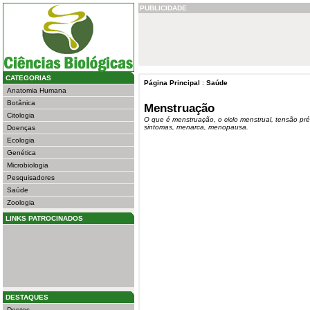
PUBLICIDADE
CATEGORIAS
Página Principal
:
Saúde
Anatomia Humana
Botânica
Menstruação
Citologia
O que é menstruação, o ciclo menstrual, tensão pré
sintomas, menarca, menopausa.
Doenças
Ecologia
Genética
Microbiologia
Pesquisadores
Saúde
Zoologia
LINKS PATROCINADOS
DESTAQUES
Dentes