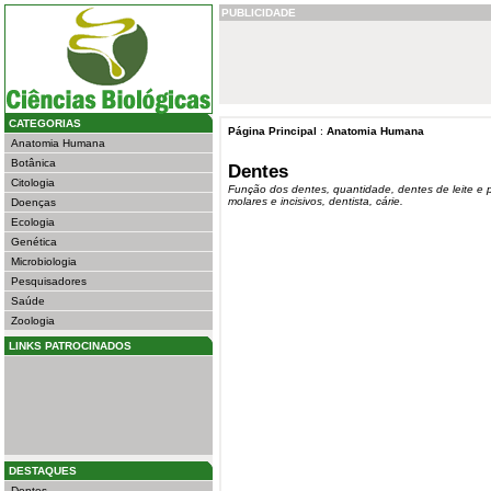
PUBLICIDADE
CATEGORIAS
Página Principal
:
Anatomia Humana
Anatomia Humana
Botânica
Dentes
Citologia
Função dos dentes, quantidade, dentes de leite e 
molares e incisivos, dentista, cárie.
Doenças
Ecologia
Genética
Microbiologia
Pesquisadores
Saúde
Zoologia
LINKS PATROCINADOS
DESTAQUES
Dentes