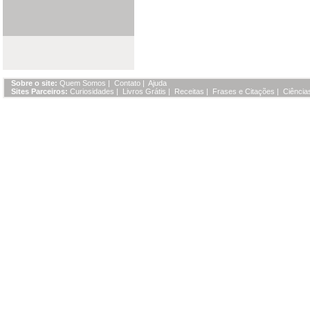
Sobre o site:
Quem Somos
|
Contato
|
Ajuda
Sites Parceiros:
Curiosidades
|
Livros Grátis
|
Receitas
|
Frases e Citações
|
Ciência