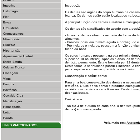
Intestino
Introdução
Estômago
Os dentes são órgãos do corpo humano de consistên
branca. Os dentes estão estão localizados na boca 
Flor
A principal função dos dentes é realizar a mastigaç
Ervas
Orquídeas
Os dentes são classificados de acordo com a posiç
Cromossomos
- Incisivos: dentes situados na parte da frente da 
alimentos.
Mitocôndria
- Caninos: possuem formato agudo e pontiagudo e 
Rubéola
- Pré-molares e molares: possuem a função de tritur
fundo da boca.
Hipertensão
Os seres humanos possuem, na sua primeira dentiçã
Aquecimento Global
superior e 10 na inferior). Após os 6 anos, os dent
Efeito Estufa
dentição permanente. Esta é formada por 32 dentes 
Desta forma, o ser humano possui 4 incisivos, 2 ca
Células Tronco
parte superior e a mesma quantidade na inferior.
Clonagem
Conservação e saúde dental
Vírus
Para uma boa conservação dos dentes é necessár
Fungos
refeições. O uso de fio dental e produtos enxagua
se visitar um dentista a cada 6 meses. Desta forma, 
Bactérias
doenças bucais.
Oswaldo Cruz
Curiosidade
Menstruação
- No dia 3 de outubro de cada ano, o dentista (pro
Homeopatia
dentes) é homenageado.
Leão
Barata
Veja mais em:
Anatomi
LINKS PATROCINADOS