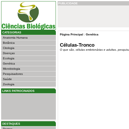
PUBLICIDADE
CATEGORIAS
Página Principal
:
Genética
Anatomia Humana
Botânica
Células-Tronco
Citologia
O que são, células embrionárias e adultas, pesquisas
Doenças
Ecologia
Genética
Microbiologia
Pesquisadores
Saúde
Zoologia
LINKS PATROCINADOS
DESTAQUES
Dentes