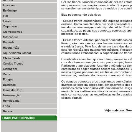
Células-tronco, também chamadas de células estamin
Intestino
não possuem uma função determinada. Sua principa
se transformar em vários tipos de tecidos que cons
Estômago
Elas podem ser de dois tipos:
Flor
- Células-tronco embrionárias: são aquelas retirada
Ervas
embrião. Como característica principal apresenta
Orquídeas
transformar em qualquer outro tipo de célula. Embor
capacidade, as pesquisas genéticas com estes tipo
Cromossomos
processo de testes.
Mitocôndria
- Células-tronco adultas: podem ser encontradas e
Rubéola
Porém, são mais usadas para fins medicinais as cél
e medula óssea. Pelo fato de serem extraídas da p
Hipertensão
risco de rejeição nos tratamentos médicos. Possu
Aquecimento Global
células-tronco embrionárias: a capacidade de tra
Efeito Estufa
Geneticistas acreditam que no futuro próximo as c
cura de diversas doenças como, por exemplo, leuce
Células Tronco
Parkinson e até diabetes. Usando o método da clon
Clonagem
enfermidades degenerativas seriam solucionadas. M
mesmo órgãos poderão ser, em breve, reconstituído
Vírus
tratamento, combatendo diversas doenças crônicas
Fungos
Os estudos genéticos e os tratamentos com células
Bactérias
diversos setores da sociedade, principalmente dos r
embriões como sendo uma vida em formação, relig
Oswaldo Cruz
manipular ou inutilizar embriões de seres humanos 
mais conservadoras, as experiências estão paradas 
Menstruação
células adultas.
Homeopatia
Leão
Veja mais em:
Gen
Barata
LINKS PATROCINADOS