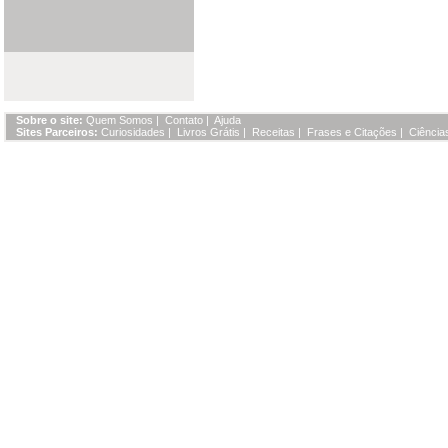
Sobre o site:
Quem Somos
|
Contato
|
Ajuda
Sites Parceiros:
Curiosidades
|
Livros Grátis
|
Receitas
|
Frases e Citações
|
Ciência