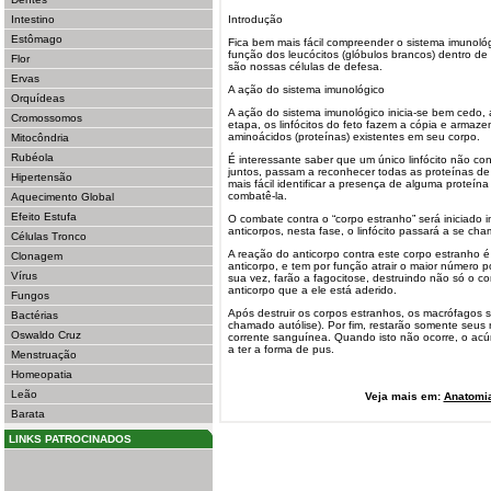
Intestino
Introdução
Estômago
Fica bem mais fácil compreender o sistema imunol
função dos leucócitos (glóbulos brancos) dentro d
Flor
são nossas células de defesa.
Ervas
A ação do sistema imunológico
Orquídeas
A ação do sistema imunológico inicia-se bem cedo, a
Cromossomos
etapa, os linfócitos do feto fazem a cópia e arma
aminoácidos (proteínas) existentes em seu corpo.
Mitocôndria
Rubéola
É interessante saber que um único linfócito não c
juntos, passam a reconhecer todas as proteínas de
Hipertensão
mais fácil identificar a presença de alguma proteín
combatê-la.
Aquecimento Global
Efeito Estufa
O combate contra o “corpo estranho” será iniciado
anticorpos, nesta fase, o linfócito passará a se cha
Células Tronco
A reação do anticorpo contra este corpo estranho 
Clonagem
anticorpo, e tem por função atrair o maior número p
Vírus
sua vez, farão a fagocitose, destruindo não só o 
anticorpo que a ele está aderido.
Fungos
Após destruir os corpos estranhos, os macrófagos 
Bactérias
chamado autólise). Por fim, restarão somente seus
Oswaldo Cruz
corrente sanguínea. Quando isto não ocorre, o ac
a ter a forma de pus.
Menstruação
Homeopatia
Leão
Veja mais em:
Anatomi
Barata
LINKS PATROCINADOS