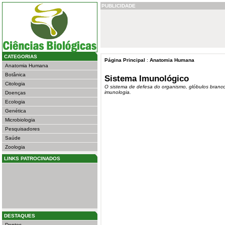
PUBLICIDADE
CATEGORIAS
Página Principal
:
Anatomia Humana
Anatomia Humana
Botânica
Sistema Imunológico
Citologia
O sistema de defesa do organismo, glóbulos brancos
imunologia.
Doenças
Ecologia
Genética
Microbiologia
Pesquisadores
Saúde
Zoologia
LINKS PATROCINADOS
DESTAQUES
Dentes