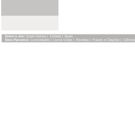
Sobre o site:
Quem Somos
|
Contato
|
Ajuda
Sites Parceiros:
Curiosidades
|
Livros Grátis
|
Receitas
|
Frases e Citações
|
Ciência