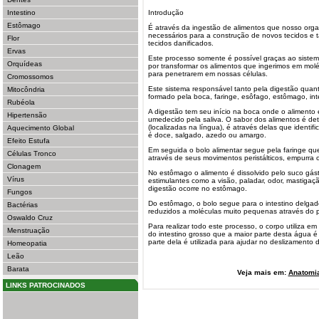
Intestino
Introdução
Estômago
É através da ingestão de alimentos que nosso organ
necessários para a construção de novos tecidos e
Flor
tecidos danificados.
Ervas
Este processo somente é possível graças ao sistem
Orquídeas
por transformar os alimentos que ingerimos em mol
para penetrarem em nossas células.
Cromossomos
Este sistema responsável tanto pela digestão quan
Mitocôndria
formado pela boca, faringe, esôfago, estômago, int
Rubéola
A digestão tem seu início na boca onde o alimento é
Hipertensão
umedecido pela saliva. O sabor dos alimentos é det
(localizadas na língua), é através delas que ident
Aquecimento Global
é doce, salgado, azedo ou amargo.
Efeito Estufa
Em seguida o bolo alimentar segue pela faringe qu
Células Tronco
através de seus movimentos peristálticos, empurra 
Clonagem
No estômago o alimento é dissolvido pelo suco gást
Vírus
estimulantes como a visão, paladar, odor, mastiga
digestão ocorre no estômago.
Fungos
Do estômago, o bolo segue para o intestino delgad
Bactérias
reduzidos a moléculas muito pequenas através do 
Oswaldo Cruz
Para realizar todo este processo, o corpo utiliza em
Menstruação
do intestino grosso que a maior parte desta água
parte dela é utilizada para ajudar no deslizamento d
Homeopatia
Leão
Barata
Veja mais em:
Anatomi
LINKS PATROCINADOS