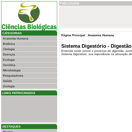
PUBLICIDADE
CATEGORIAS
Página Principal
:
Anatomia Humana
Anatomia Humana
Botânica
Sistema Digestório - Digestão
Citologia
Entenda como ocorre o processo de digestão, con
Sistema Digestório, sua importância na absorção de
Doenças
Ecologia
Genética
Microbiologia
Pesquisadores
Saúde
Zoologia
LINKS PATROCINADOS
DESTAQUES
Dentes