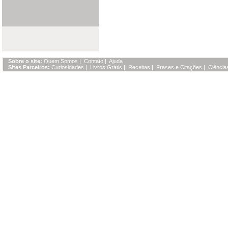
Sobre o site:
Quem Somos
|
Contato
|
Ajuda
Sites Parceiros:
Curiosidades
|
Livros Grátis
|
Receitas
|
Frases e Citações
|
Ciência