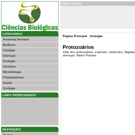
PUBLICIDADE
CATEGORIAS
Página Principal
:
Zoologia
Anatomia Humana
Botânica
Protozoários
Citologia
Vida dos protozoários, espécies, rizópodes, flagelad
doenças, Reino Protista.
Doenças
Ecologia
Genética
Microbiologia
Pesquisadores
Saúde
Zoologia
LINKS PATROCINADOS
DESTAQUES
Dentes