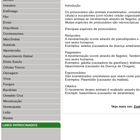
Intestino
Introdução
Estômago
Os protozoários são animais invertebrados, unicel
célula) e eucariontes (com núcleo celular organizado
Flor
estes animais se movimentam através de flagelos, p
Ervas
Muitas espécies de protozoários são microscópicas.
Orquídeas
Principais espécies de protozoários:
Cromossomos
Rizópodes
A movimentação ocorre através de pseudópodes e
Mitocôndria
nos seres humanos.
Rubéola
Exemplos: ameba (causadora da doença amebíase
Hipertensão
Flagelados
A movimentação ocorre através de flagelos. Tamb
Aquecimento Global
nos seres humanos.
Efeito Estufa
Exemplos: giárdia (causadora da giardíase), leishm
tripanossoma (causador da Doença de Chagas).
Células Tronco
Esporozoários
Clonagem
São invertebrados unicelulares que vivem como par
Vírus
Exemplos: Plasmódio (causador da malária).
Fungos
Ciliados
O movimento destes animais é realizado através dos
Bactérias
Exemplo: balantídeos (causador de desinterias).
Oswaldo Cruz
Menstruação
Veja mais em:
Zoo
Homeopatia
Leão
Barata
LINKS PATROCINADOS