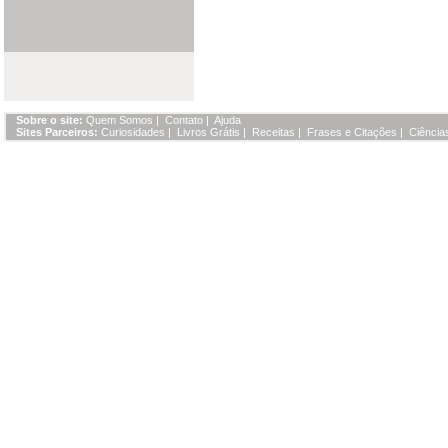
Sobre o site:
Quem Somos
|
Contato
|
Ajuda
Sites Parceiros:
Curiosidades
|
Livros Grátis
|
Receitas
|
Frases e Citações
|
Ciência