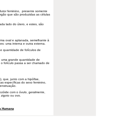
dutor feminino, presente somente
rgão que são produzidas as células
da lado do útero, e estes, são
rma oval e aplanada, semelhante à
s: uma interna e outra externa.
e quantidade de folículos de
.
o e uma grande quantidade de
o folículo passa a ser chamado de
, que, junto com a hipófise,
as específicas do sexo feminino,
menstruação.
ozóide com o óvulo, geralmente,
 zigoto ou ovo.
a Humana