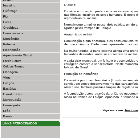
O que é
Intestino
Estômago
O ovário é um órgão, pretencente ao sistema repro
nas fêmeas, incluindo os seres humanos. É neste ó
Flor
reprodutivas ou óvulos.
Ervas
Normalmente a mulher possui dois ovários, um de ca
Orquídeas
ligados pelas trompas de Falópio.
Cromossomos
Anatomia do ovário
Mitocôndria
Com relação a sua anatomia, eles possuem uma fo
Rubéola
de uma amêndoa. Cada ovário apresenta duas parte
Hipertensão
Na mulher adulta, a parte externa abriga uma grand
tamanhos diferentes, onde se encontram os óvulos
Aquecimento Global
A cada ciclo menstrual, um folículo é desenvolvid
Efeito Estufa
estrógeno começa a ser secretada. Neste momento 
Células Tronco
folículo de Graaf.
Clonagem
Produção de hormônios
Vírus
Os ovários produzem hormônios (hormônios sexuais)
Fungos
contribuem com o desenvolvimento das característic
além disso, também possui a função de regular a 
Bactérias
A fecundação ocorre através da união do espermat
Oswaldo Cruz
ainda na trompa de Falópio. Após isso, é formado o
Menstruação
Homeopatia
Veja mais em:
Anatomi
Leão
Barata
LINKS PATROCINADOS