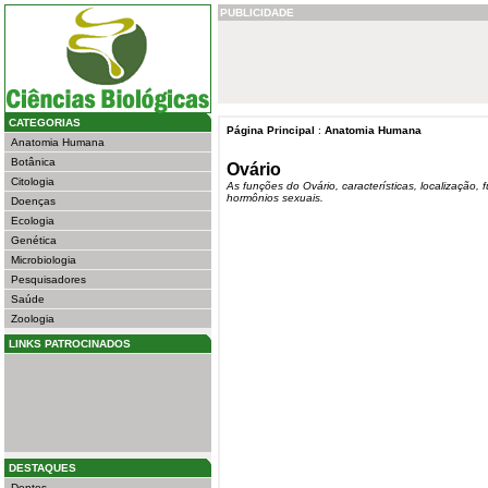
PUBLICIDADE
CATEGORIAS
Página Principal
:
Anatomia Humana
Anatomia Humana
Botânica
Ovário
Citologia
As funções do Ovário, características, localização
hormônios sexuais.
Doenças
Ecologia
Genética
Microbiologia
Pesquisadores
Saúde
Zoologia
LINKS PATROCINADOS
DESTAQUES
Dentes