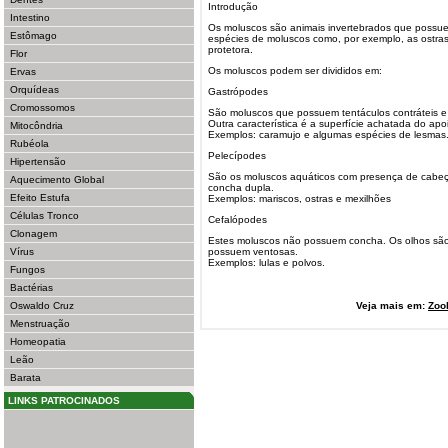
Introdução
Intestino
Os moluscos são animais invertebrados que possue
Estômago
espécies de moluscos como, por exemplo, as ostra
protetora.
Flor
Os moluscos podem ser divididos em:
Ervas
Orquídeas
Gastrópodes
Cromossomos
São moluscos que possuem tentáculos contráteis e 
Outra característica é a superfície achatada do apo
Mitocôndria
Exemplos: caramujo e algumas espécies de lesmas
Rubéola
Pelecípodes
Hipertensão
São os moluscos aquáticos com presença de cabeç
Aquecimento Global
concha dupla.
Efeito Estufa
Exemplos: mariscos, ostras e mexilhões
Células Tronco
Cefalópodes
Clonagem
Estes moluscos não possuem concha. Os olhos são
Vírus
possuem ventosas.
Exemplos: lulas e polvos.
Fungos
Bactérias
Oswaldo Cruz
Veja mais em:
Zoo
Menstruação
Homeopatia
Leão
Barata
LINKS PATROCINADOS