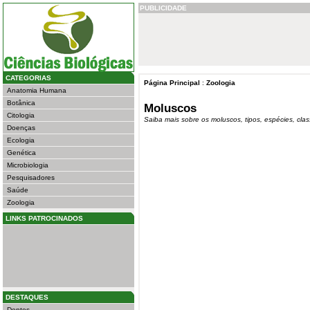
PUBLICIDADE
CATEGORIAS
Página Principal
:
Zoologia
Anatomia Humana
Botânica
Moluscos
Citologia
Saiba mais sobre os moluscos, tipos, espécies, class
Doenças
Ecologia
Genética
Microbiologia
Pesquisadores
Saúde
Zoologia
LINKS PATROCINADOS
DESTAQUES
Dentes