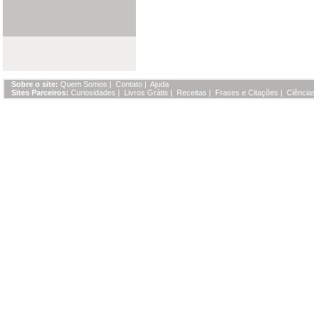
Sobre o site:
Quem Somos
|
Contato
|
Ajuda
Sites Parceiros:
Curiosidades
|
Livros Grátis
|
Receitas
|
Frases e Citações
|
Ciência