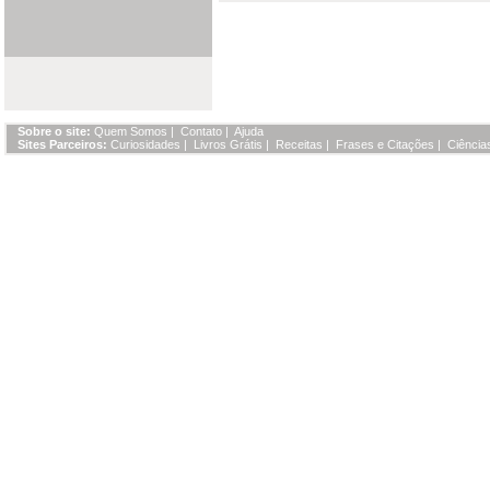
Sobre o site:
Quem Somos
|
Contato
|
Ajuda
Sites Parceiros:
Curiosidades
|
Livros Grátis
|
Receitas
|
Frases e Citações
|
Ciência