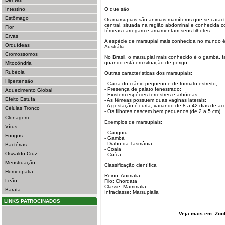
Intestino
O que são
Estômago
Os marsupiais são animais mamíferos que se carac
central, situada na região abdominal e conhecida 
Flor
fêmeas carregam e amamentam seus filhotes.
Ervas
A espécie de marsupial mais conhecida no mundo é 
Orquídeas
Austrália.
Cromossomos
No Brasil, o marsupial mais conhecido é o gambá, 
quando está em situação de perigo.
Mitocôndria
Rubéola
Outras características dos marsupiais:
Hipertensão
- Caixa do crânio pequeno e de formato estreito;
- Presença de palato fenestrado;
Aquecimento Global
- Existem espécies terrestres e arbóreas;
Efeito Estufa
- As fêmeas possuem duas vaginas laterais;
- A gestação é curta, variando de 8 a 42 dias de a
Células Tronco
- Os filhotes nascem bem pequenos (de 2 a 5 cm).
Clonagem
Exemplos de marsupiais:
Vírus
- Canguru
Fungos
- Gambá
- Diabo da Tasmânia
Bactérias
- Coala
Oswaldo Cruz
- Cuíca
Menstruação
Classificação científica
Homeopatia
Reino: Animalia
Leão
Filo: Chordata
Classe: Mammalia
Barata
Infraclasse: Marsupialia
LINKS PATROCINADOS
Veja mais em:
Zoo