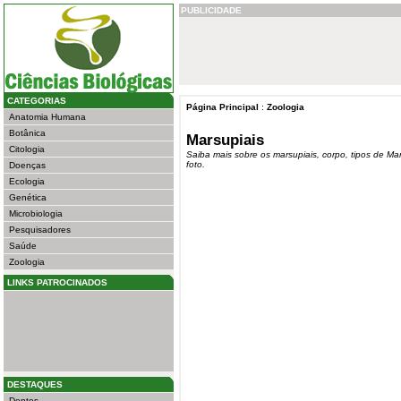
PUBLICIDADE
CATEGORIAS
Página Principal
:
Zoologia
Anatomia Humana
Botânica
Marsupiais
Citologia
Saiba mais sobre os marsupiais, corpo, tipos de Mars
foto.
Doenças
Ecologia
Genética
Microbiologia
Pesquisadores
Saúde
Zoologia
LINKS PATROCINADOS
DESTAQUES
Dentes