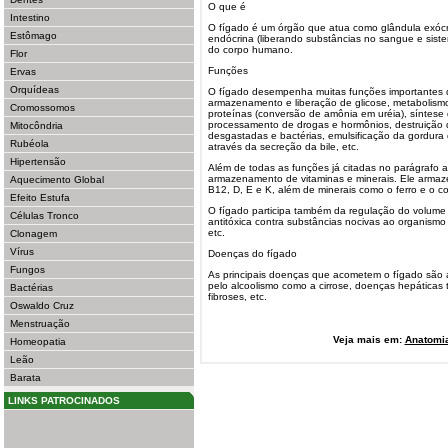
O que é
Intestino
O fígado é um órgão que atua como glândula exócri
Estômago
endócrina (liberando substâncias no sangue e sistem
do corpo humano.
Flor
Funções
Ervas
Orquídeas
O fígado desempenha muitas funções importantes 
armazenamento e liberação de glicose, metabolismo
Cromossomos
proteínas (conversão de amônia em uréia), síntese 
processamento de drogas e hormônios, destruição 
Mitocôndria
desgastadas e bactérias, emulsificação da gordura
Rubéola
através da secreção da bile, etc.
Hipertensão
Além de todas as funções já citadas no parágrafo 
armazenamento de vitaminas e minerais. Ele armaz
Aquecimento Global
B12, D, E e K, além de minerais como o ferro e o c
Efeito Estufa
O fígado participa também da regulação do volume
Células Tronco
antitóxica contra substâncias nocivas ao organismo
etc.
Clonagem
Vírus
Doenças do fígado
Fungos
As principais doenças que acometem o fígado são 
pelo alcoolismo como a cirrose, doenças hepáticas tó
Bactérias
fibroses, etc.
Oswaldo Cruz
Menstruação
Veja mais em:
Anatomi
Homeopatia
Leão
Barata
LINKS PATROCINADOS