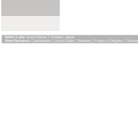
Sobre o site:
Quem Somos
|
Contato
|
Ajuda
Sites Parceiros:
Curiosidades
|
Livros Grátis
|
Receitas
|
Frases e Citações
|
Ciência