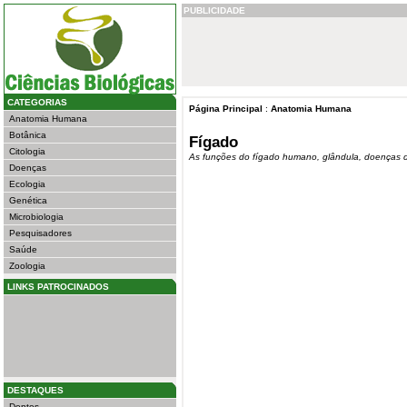
PUBLICIDADE
CATEGORIAS
Página Principal
:
Anatomia Humana
Anatomia Humana
Botânica
Fígado
Citologia
As funções do fígado humano, glândula, doenças 
Doenças
Ecologia
Genética
Microbiologia
Pesquisadores
Saúde
Zoologia
LINKS PATROCINADOS
DESTAQUES
Dentes