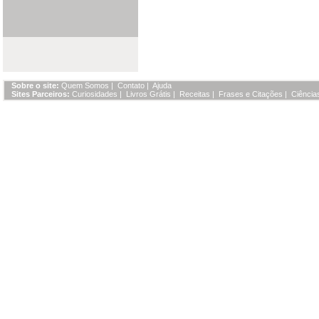
Sobre o site:
Quem Somos
|
Contato
|
Ajuda
Sites Parceiros:
Curiosidades
|
Livros Grátis
|
Receitas
|
Frases e Citações
|
Ciência