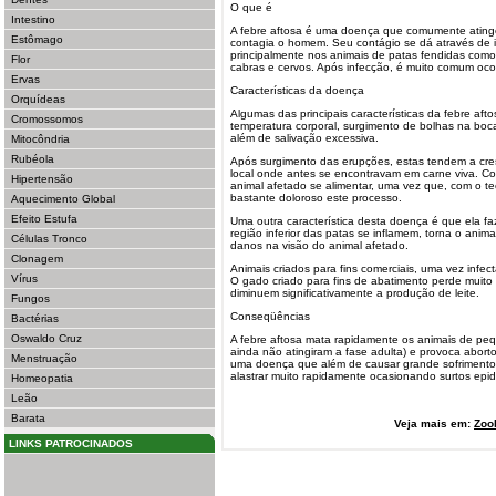
O que é
Intestino
A febre aftosa é uma doença que comumente ating
Estômago
contagia o homem. Seu contágio se dá através de i
principalmente nos animais de patas fendidas como
Flor
cabras e cervos. Após infecção, é muito comum oco
Ervas
Características da doença
Orquídeas
Algumas das principais características da febre aft
Cromossomos
temperatura corporal, surgimento de bolhas na boc
além de salivação excessiva.
Mitocôndria
Rubéola
Após surgimento das erupções, estas tendem a cres
local onde antes se encontravam em carne viva. Co
Hipertensão
animal afetado se alimentar, uma vez que, com o te
bastante doloroso este processo.
Aquecimento Global
Efeito Estufa
Uma outra característica desta doença é que ela f
região inferior das patas se inflamem, torna o ani
Células Tronco
danos na visão do animal afetado.
Clonagem
Animais criados para fins comerciais, uma vez infe
Vírus
O gado criado para fins de abatimento perde muito
diminuem significativamente a produção de leite.
Fungos
Conseqüências
Bactérias
Oswaldo Cruz
A febre aftosa mata rapidamente os animais de pequ
ainda não atingiram a fase adulta) e provoca abor
Menstruação
uma doença que além de causar grande sofrimento 
alastrar muito rapidamente ocasionando surtos epi
Homeopatia
Leão
Barata
Veja mais em:
Zoo
LINKS PATROCINADOS