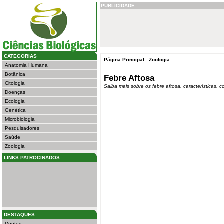
PUBLICIDADE
CATEGORIAS
Página Principal
:
Zoologia
Anatomia Humana
Botânica
Febre Aftosa
Citologia
Saiba mais sobre os febre aftosa, características,
Doenças
Ecologia
Genética
Microbiologia
Pesquisadores
Saúde
Zoologia
LINKS PATROCINADOS
DESTAQUES
Dentes