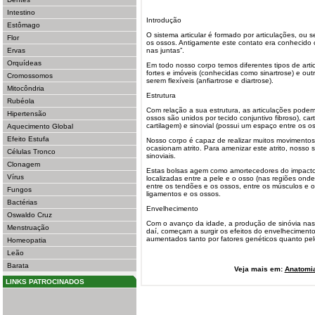
Intestino
Introdução
Estômago
O sistema articular é formado por articulações, ou 
Flor
os ossos. Antigamente este contato era conhecido 
Ervas
nas juntas”.
Orquídeas
Em todo nosso corpo temos diferentes tipos de art
fortes e imóveis (conhecidas como sinartrose) e ou
Cromossomos
serem flexíveis (anfiartrose e diartrose).
Mitocôndria
Estrutura
Rubéola
Com relação a sua estrutura, as articulações podem 
Hipertensão
ossos são unidos por tecido conjuntivo fibroso), car
cartilagem) e sinovial (possui um espaço entre os os
Aquecimento Global
Efeito Estufa
Nosso corpo é capaz de realizar muitos movimento
ocasionam atrito. Para amenizar este atrito, nosso 
Células Tronco
sinoviais.
Clonagem
Estas bolsas agem como amortecedores do impacto e
Vírus
localizadas entre a pele e o osso (nas regiões onde 
entre os tendões e os ossos, entre os músculos e 
Fungos
ligamentos e os ossos.
Bactérias
Envelhecimento
Oswaldo Cruz
Com o avanço da idade, a produção de sinóvia nas a
Menstruação
daí, começam a surgir os efeitos do envelheciment
aumentados tanto por fatores genéticos quanto pe
Homeopatia
Leão
Barata
Veja mais em:
Anatomi
LINKS PATROCINADOS