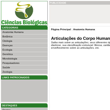
PUBLICIDADE
CATEGORIAS
Página Principal
:
Anatomia Humana
Anatomia Humana
Botânica
Articulações do Corpo Humano
Citologia
Saiba mais sobre as articulações, seus diferentes tip
diartrose, sua classificação estrutural: fibrosa, carti
Doenças
envelhecimento sobre as articulações, etc.
Ecologia
Genética
Microbiologia
Pesquisadores
Saúde
Zoologia
LINKS PATROCINADOS
DESTAQUES
Dentes