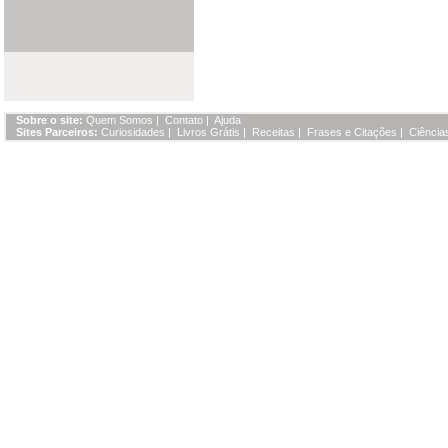
Sobre o site:
Quem Somos
|
Contato
|
Ajuda
Sites Parceiros:
Curiosidades
|
Livros Grátis
|
Receitas
|
Frases e Citações
|
Ciência