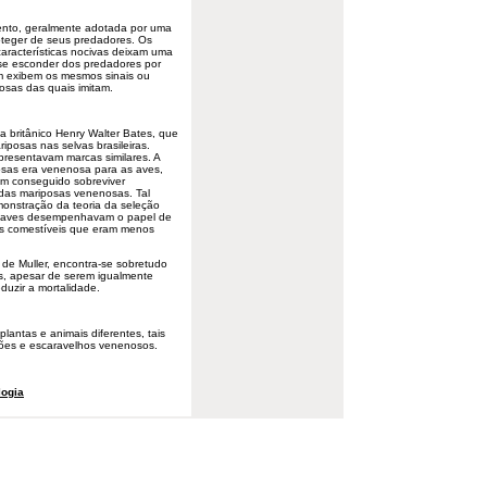
ento, geralmente adotada por uma
roteger de seus predadores. Os
características nocivas deixam uma
se esconder dos predadores por
m exibem os mesmos sinais ou
osas das quais imitam.
a britânico Henry Walter Bates, que
iposas nas selvas brasileiras.
esentavam marcas similares. A
posas era venenosa para as aves,
am conseguido sobreviver
 das mariposas venenosas. Tal
emonstração da teoria da seleção
as aves desempenhavam o papel de
as comestíveis que eram menos
de Muller, encontra-se sobretudo
s, apesar de serem igualmente
duzir a mortalidade.
antas e animais diferentes, tais
arões e escaravelhos venenosos.
logia