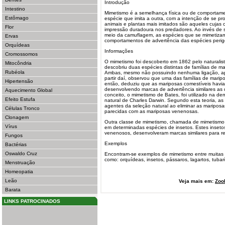
Introdução
Intestino
Mimetismo é a semelhança física ou de comportam
Estômago
espécie que imita a outra, com a intenção de se p
animais e plantas mais imitados são aqueles cujas 
Flor
impressão duradoura nos predadores. Ao invés de 
meio da camuflagem, as espécies que se mimetiza
Ervas
comportamentos de advertência das espécies perig
Orquídeas
Informações
Cromossomos
O mimetismo foi descoberto em 1862 pelo naturalist
Mitocôndria
descobriu duas espécies distintas de famílias de mar
Rubéola
Ambas, mesmo não possuindo nenhuma ligação, apr
partir daí, observou que uma das famílias de mari
Hipertensão
então, deduziu que as mariposas comestíveis havi
desenvolvendo marcas de advertência similares as
Aquecimento Global
conceito, o mimetismo de Bates, foi utilizado na d
Efeito Estufa
natural de Charles Darwin. Segundo esta teoria, 
agentes da seleção natural ao eliminar as maripos
Células Tronco
parecidas com as mariposas venenosas.
Clonagem
Outra classe de mimetismo, chamada de mimetismo 
Vírus
em determinadas espécies de insetos. Estes inseto
venenosos, desenvolveram marcas similares para re
Fungos
Exemplos
Bactérias
Oswaldo Cruz
Encontram-se exemplos de mimetismo entre muitas pl
como: orquídeas, insetos, pássaros, lagartos, tub
Menstruação
Homeopatia
Leão
Veja mais em:
Zoo
Barata
LINKS PATROCINADOS