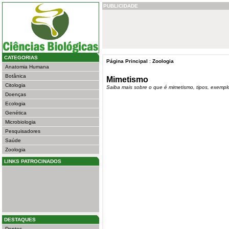
PUBLICIDADE
CATEGORIAS
Página Principal
:
Zoologia
Anatomia Humana
Botânica
Mimetismo
Citologia
Saiba mais sobre o que é mimetismo, tipos, exempl
Doenças
Ecologia
Genética
Microbiologia
Pesquisadores
Saúde
Zoologia
LINKS PATROCINADOS
DESTAQUES
Dentes