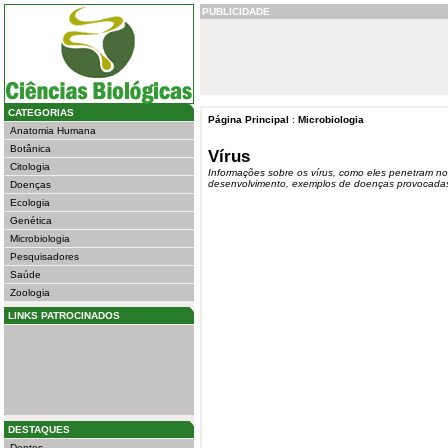
PUBLICIDADE
CATEGORIAS
Página Principal
:
Microbiologia
Anatomia Humana
Botânica
Vírus
Citologia
Informações sobre os vírus, como eles penetram n
desenvolvimento, exemplos de doenças provocadas 
Doenças
Ecologia
Genética
Microbiologia
Pesquisadores
Saúde
Zoologia
LINKS PATROCINADOS
DESTAQUES
Dentes