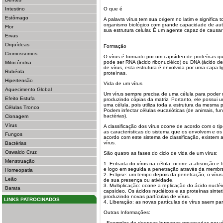
Intestino
O que é
Estômago
A palavra vírus tem sua origem no latim e significa
organismo biológico com grande capacidade de autom
Flor
sua estrutura celular. É um agente capaz de causa
Ervas
Orquídeas
Formação
Cromossomos
O vírus é formado por um capsídeo de proteínas qu
pode ser RNA (ácido ribonucléico) ou DNA (ácido des
Mitocôndria
de vírus, esta estrutura é envolvida por uma capa li
Rubéola
proteínas.
Hipertensão
Vida de um vírus
Aquecimento Global
Um vírus sempre precisa de uma célula para poder re
Efeito Estufa
produzindo cópias da matriz. Portanto, ele possui 
uma célula, pois utiliza toda a estrutura da mesma
Células Tronco
Podem infectar células eucarióticas (de animais, fun
bactérias).
Clonagem
Vírus
A classificação dos vírus ocorre de acordo com o t
as características do sistema que os envolvem e os 
Fungos
acordo com este sistema de classificação, existem 
vírus.
Bactérias
Oswaldo Cruz
São quatro as fases do ciclo de vida de um vírus:
Menstruação
1. Entrada do vírus na célula: ocorre a absorção e f
e logo em seguida a penetração através da membra
Homeopatia
2. Eclipse: um tempo depois da penetração, o vírus
Leão
de sua presença ou atividade.
3. Multiplicação: ocorre a replicação do ácido nuclé
Barata
capsídeo. Os ácidos nucléicos e as proteínas sint
produzindo novas partículas de vírus.
LINKS PATROCINADOS
4. Liberação: as novas partículas de vírus saem par
Outras Informações:
- Exemplos de doenças humanas provocadas por ví