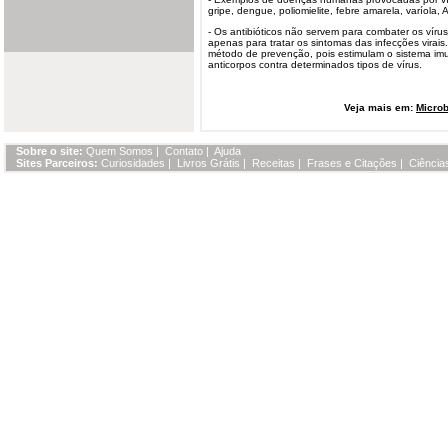
gripe, dengue, poliomielite, febre amarela, varíola,
- Os antibióticos não servem para combater os víru
apenas para tratar os sintomas das infecções virais
método de prevenção, pois estimulam o sistema im
anticorpos contra determinados tipos de vírus.
Veja mais em:
Microb
Sobre o site:
Quem Somos
|
Contato
|
Ajuda
Sites Parceiros:
Curiosidades
|
Livros Grátis
|
Receitas
|
Frases e Citações
|
Ciência