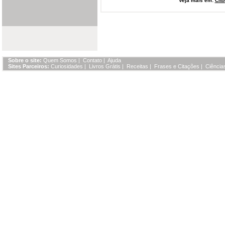
Veja mais em:
Cito
Sobre o site:
Quem Somos
|
Contato
|
Ajuda
Sites Parceiros:
Curiosidades
|
Livros Grátis
|
Receitas
|
Frases e Citações
|
Ciência