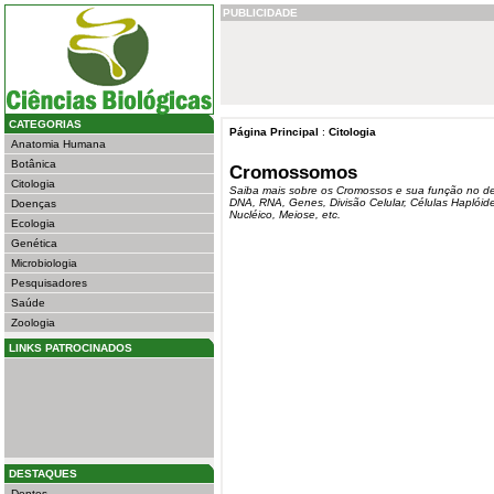
PUBLICIDADE
CATEGORIAS
Página Principal
:
Citologia
Anatomia Humana
Botânica
Cromossomos
Citologia
Saiba mais sobre os Cromossos e sua função no des
DNA, RNA, Genes, Divisão Celular, Células Haplóide
Doenças
Nucléico, Meiose, etc.
Ecologia
Genética
Microbiologia
Pesquisadores
Saúde
Zoologia
LINKS PATROCINADOS
DESTAQUES
Dentes