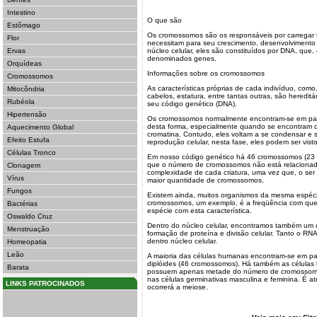
Intestino
O que são
Estômago
Os cromossomos são os responsáveis por carregar 
Flor
necessitam para seu crescimento, desenvolvimento
Ervas
núcleo celular, eles são constituídos por DNA, que
denominados genes.
Orquídeas
Informações sobre os cromossomos
Cromossomos
As características próprias de cada indivíduo, como
Mitocôndria
cabelos, estatura, entre tantas outras, são heredit
Rubéola
seu código genético (DNA).
Hipertensão
Os cromossomos normalmente encontram-se em par
desta forma, especialmente quando se encontram
Aquecimento Global
cromatina. Contudo, eles voltam a se condensar e
Efeito Estufa
reprodução celular, nesta fase, eles podem ser vist
Células Tronco
Em nosso código genético há 46 cromossomos (23 p
que o número de cromossomos não está relacionado 
Clonagem
complexidade de cada criatura, uma vez que, o ser
Vírus
maior quantidade de cromossomos.
Fungos
Existem ainda, muitos organismos da mesma espéc
cromossomos, um exemplo, é a freqüência com qu
Bactérias
espécie com esta característica.
Oswaldo Cruz
Dentro do núcleo celular, encontramos também um o
Menstruação
formação de proteína e divisão celular. Tanto o R
dentro núcleo celular.
Homeopatia
Leão
A maioria das células humanas encontram-se em pa
diplóides (46 cromossomos). Há também as células 
Barata
possuem apenas metade do número de cromossomo
nas células germinativas masculina e feminina. É a
LINKS PATROCINADOS
ocorrerá a meiose.