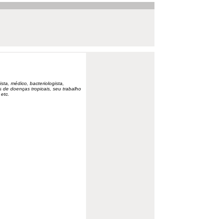
ta, médico, bacteriologista,
os de doenças tropicais, seu trabalho
etc.