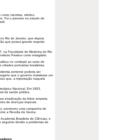
 como cientista, médico,
iro. Foi o pioneiro no estudo de
sil.
 no Rio de Janeiro, que depois
ição que possui grande respeito
7, na Faculdade de Medicina do Rio
nstituto Pasteur como estagiário.
abalhou no combate ao surto de
cidades portuárias brasileiras.
pidemia somente poderia ser
sugeriu que o governo instalasse um
 vez que, a importação naquela
roterápico Nacional. Em 1903,
ral da saúde pública.
a erradicação da febre amarela,
ores de doenças tropicais.
osas, promoveu uma campanha de
omo a Revolta da Vacina.
Academia Brasileira de Ciências, e
no seguinte devido a problemas de
sadores