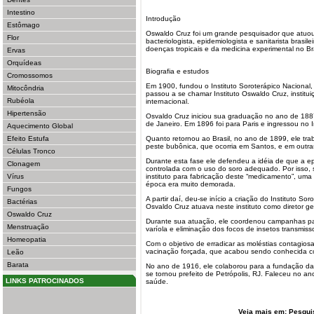
Intestino
Introdução
Estômago
Oswaldo Cruz foi um grande pesquisador que atuou
Flor
bacteriologista, epidemiologista e sanitarista brasile
doenças tropicais e da medicina experimental no Bra
Ervas
Orquídeas
Biografia e estudos
Cromossomos
Em 1900, fundou o Instituto Soroterápico Nacional,
Mitocôndria
passou a se chamar Instituto Oswaldo Cruz, institu
Rubéola
internacional.
Hipertensão
Osvaldo Cruz iniciou sua graduação no ano de 188
de Janeiro. Em 1896 foi para Paris e ingressou no I
Aquecimento Global
Efeito Estufa
Quanto retornou ao Brasil, no ano de 1899, ele tr
peste bubônica, que ocorria em Santos, e em outras 
Células Tronco
Durante esta fase ele defendeu a idéia de que a e
Clonagem
controlada com o uso do soro adequado. Por isso, 
Vírus
instituto para fabricação deste “medicamento”, uma
época era muito demorada.
Fungos
A partir daí, deu-se início a criação do Instituto So
Bactérias
Osvaldo Cruz atuava neste instituto como diretor ge
Oswaldo Cruz
Durante sua atuação, ele coordenou campanhas par
Menstruação
varíola e eliminação dos focos de insetos transmiss
Homeopatia
Com o objetivo de erradicar as moléstias contagi
vacinação forçada, que acabou sendo conhecida c
Leão
Barata
No ano de 1916, ele colaborou para a fundação da 
se tornou prefeito de Petrópolis, RJ. Faleceu no a
LINKS PATROCINADOS
saúde.
Veja mais em:
Pesqui