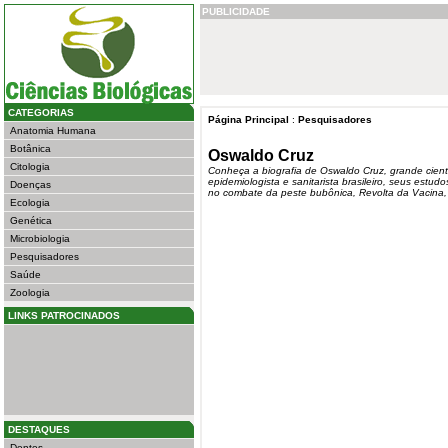
PUBLICIDADE
CATEGORIAS
Página Principal
:
Pesquisadores
Anatomia Humana
Botânica
Oswaldo Cruz
Citologia
Conheça a biografia de Oswaldo Cruz, grande cientis
epidemiologista e sanitarista brasileiro, seus estud
Doenças
no combate da peste bubônica, Revolta da Vacina, 
Ecologia
Genética
Microbiologia
Pesquisadores
Saúde
Zoologia
LINKS PATROCINADOS
DESTAQUES
Dentes