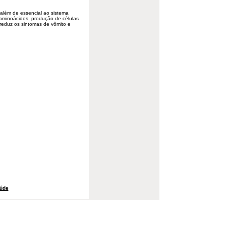
além de essencial ao sistema
 aminoácidos, produção de células
 reduz os sintomas de vômito e
úde