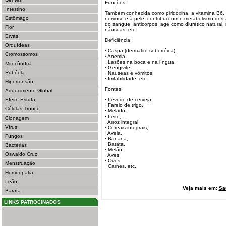
Funções:
Intestino
Também conhecida como piridoxina, a vitamina B6, 
Estômago
nervoso e à pele, contribui com o metabolismo dos
do sangue, anticorpos, age como diurético natural,
Flor
náuseas, etc.
Ervas
Deficiência:
Orquídeas
· Caspa (dermatite seborréica),
Cromossomos
· Anemia,
· Lesões na boca e na língua,
Mitocôndria
· Gengivite,
Rubéola
· Nauseas e vômitos,
· Irritabilidade, etc.
Hipertensão
Fontes:
Aquecimento Global
Efeito Estufa
· Levedo de cerveja,
· Farelo de trigo,
Células Tronco
· Melado,
· Leite,
Clonagem
· Arroz integral,
Vírus
· Cereais integrais,
· Aveia,
Fungos
· Banana,
· Batata,
Bactérias
· Melão,
Oswaldo Cruz
· Aves,
· Ovos,
Menstruação
· Carnes, etc.
Homeopatia
Leão
Veja mais em:
Sa
Barata
LINKS PATROCINADOS