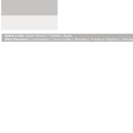
Sobre o site:
Quem Somos
|
Contato
|
Ajuda
Sites Parceiros:
Curiosidades
|
Livros Grátis
|
Receitas
|
Frases e Citações
|
Ciência