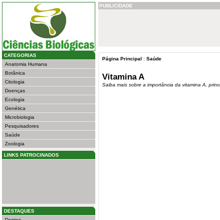
PUBLICIDADE
CATEGORIAS
Página Principal
:
Saúde
Anatomia Humana
Botânica
Vitamina A
Citologia
Saiba mais sobre a importância da vitamina A, princi
Doenças
Ecologia
Genética
Microbiologia
Pesquisadores
Saúde
Zoologia
LINKS PATROCINADOS
DESTAQUES
Dentes