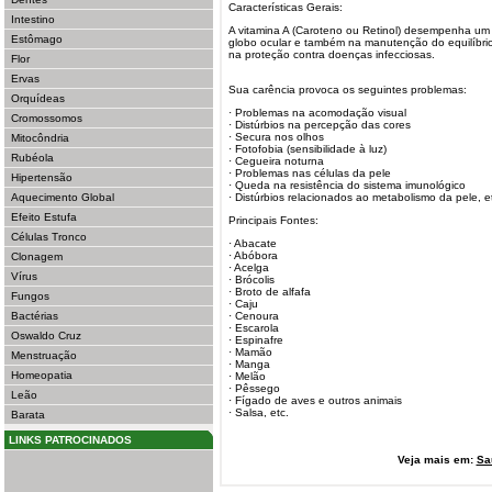
Características Gerais:
Intestino
A vitamina A (Caroteno ou Retinol) desempenha um 
Estômago
globo ocular e também na manutenção do equilíbri
na proteção contra doenças infecciosas.
Flor
Ervas
Sua carência provoca os seguintes problemas:
Orquídeas
· Problemas na acomodação visual
Cromossomos
· Distúrbios na percepção das cores
· Secura nos olhos
Mitocôndria
· Fotofobia (sensibilidade à luz)
Rubéola
· Cegueira noturna
· Problemas nas células da pele
Hipertensão
· Queda na resistência do sistema imunológico
Aquecimento Global
· Distúrbios relacionados ao metabolismo da pele, e
Efeito Estufa
Principais Fontes:
Células Tronco
· Abacate
· Abóbora
Clonagem
· Acelga
Vírus
· Brócolis
· Broto de alfafa
Fungos
· Caju
Bactérias
· Cenoura
· Escarola
Oswaldo Cruz
· Espinafre
· Mamão
Menstruação
· Manga
Homeopatia
· Melão
· Pêssego
Leão
· Fígado de aves e outros animais
· Salsa, etc.
Barata
LINKS PATROCINADOS
Veja mais em:
Sa