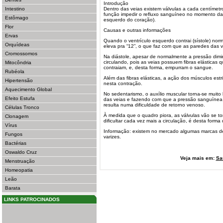
Introdução
Intestino
Dentro das veias existem válvulas a cada centímet
função impedir o refluxo sanguíneo no momento da 
Estômago
esquerdo do coração).
Flor
Causas e outras informações
Ervas
Quando o ventrículo esquerdo contrai (sístole) no
Orquídeas
eleva pra “12”, o que faz com que as paredes das v
Cromossomos
Na diástole, apesar de normalmente a pressão dimin
circulando, pois as veias possuem fibras elásticas
Mitocôndria
contraiam, e, desta forma, empurram o sangue.
Rubéola
Além das fibras elásticas, a ação dos músculos estri
Hipertensão
nesta contração.
Aquecimento Global
No sedentarismo, o auxílio muscular torna-se muito
Efeito Estufa
das veias e fazendo com que a pressão sanguínea 
resulta numa dificuldade de retorno venoso.
Células Tronco
À medida que o quadro piora, as válvulas vão se 
Clonagem
dificultar cada vez mais a circulação, é desta forma
Vírus
Informação: existem no mercado algumas marcas de
Fungos
varizes.
Bactérias
Oswaldo Cruz
Veja mais em:
Sa
Menstruação
Homeopatia
Leão
Barata
LINKS PATROCINADOS