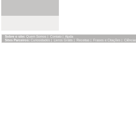
Sobre o site:
Quem Somos
|
Contato
|
Ajuda
Sites Parceiros:
Curiosidades
|
Livros Grátis
|
Receitas
|
Frases e Citações
|
Ciência