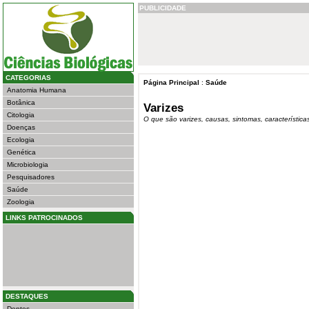
PUBLICIDADE
CATEGORIAS
Página Principal
:
Saúde
Anatomia Humana
Botânica
Varizes
Citologia
O que são varizes, causas, sintomas, características
Doenças
Ecologia
Genética
Microbiologia
Pesquisadores
Saúde
Zoologia
LINKS PATROCINADOS
DESTAQUES
Dentes