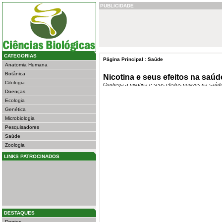
PUBLICIDADE
CATEGORIAS
Página Principal
:
Saúde
Anatomia Humana
Botânica
Nicotina e seus efeitos na saúd
Citologia
Conheça a nicotina e seus efeitos nocivos na saú
Doenças
Ecologia
Genética
Microbiologia
Pesquisadores
Saúde
Zoologia
LINKS PATROCINADOS
DESTAQUES
Dentes