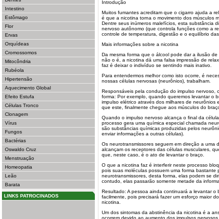
Introdução
Intestino
Muitos fumantes acreditam que o cigarro ajuda a re
Estômago
é que a nicotina torna o movimento dos músculos ma
Dentre seus inúmeros malefícios, esta substância di
Flor
nervoso autônomo (que controla funções como a re
controle de temperatura, digestão e o equilíbrio da
Ervas
Orquídeas
Mais informações sobre a nicotina
Cromossomos
Da mesma forma que o álcool pode dar a ilusão de
não o é, a nicotina dá uma falsa impressão de rela
Mitocôndria
faz é deixar o indivíduo se sentindo mais inativo.
Rubéola
Para entendermos melhor como isto ocorre, é nec
Hipertensão
nossas células nervosas (neurônios), trabalham.
Aquecimento Global
Responsáveis pela condução do impulso nervoso, 
Efeito Estufa
forma: Por exemplo, quando queremos levantar o b
impulso elétrico através dos milhares de neurônios
Células Tronco
que este, finalmente chegue aos músculos do braç
Clonagem
Quando o impulso nervoso alcança o final da célula
Vírus
processo gera uma química especial chamada neuro
são substâncias químicas produzidas pelos neurôni
Fungos
enviar informações a outras células).
Bactérias
Os neurotransmissores seguem em direção a uma d
Oswaldo Cruz
alcançam os receptores das células musculares, qu
que, neste caso, é o ato de levantar o braço.
Menstruação
O que a nicotina faz é interferir neste processo bl
Homeopatia
pois suas moléculas possuem uma forma bastante 
Leão
neurotransmissores, desta forma, elas podem se diri
contudo, elas passarão somente metade da informa
Barata
Resultado: A pessoa ainda continuará a levantar o b
LINKS PATROCINADOS
facilmente, pois precisará fazer um esforço maior do
nicotina.
Um dos sintomas da abstinência da nicotina é a an
ocorrem devido ao aumento dos impulsos nervosos