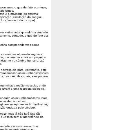
laxar, mas, o que de fato acontece,
is lentos.
minui a atividade do sistema
spiração, circulação do sangue,
s funções de todo o corpo).
 ser estimulante quando na verdade
xamento, contudo, o que de fato ela
essário compreendermos como
os neurônios atuam da seguinte
raço, o cérebro envia um pequeno
 existente no cérebro humano, até
o.
 nervosa ele pára, entretanto, este
transmissor (os neurotransmissores
os, por meio das quais, eles podem
eterminada região muscular, onde
e levam a uma resposta biológica,
oqueando os neurotrasmissores reais,
parecida com a dos
gir aos receptores muito facilmente;
ção enviada pelo cérebro.
raço, mas já não fará isso tão
 que faria sem a interferência da
siedade e o nervosismo, que
 enviados pelo cérebro em