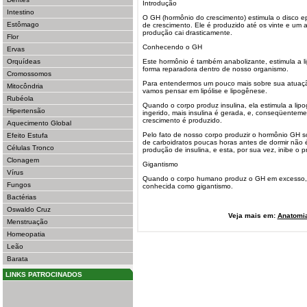
Introdução
Intestino
O GH (hormônio do crescimento) estimula o disco epi
Estômago
de crescimento. Ele é produzido até os vinte e um 
produção cai drasticamente.
Flor
Conhecendo o GH
Ervas
Orquídeas
Este hormônio é também anabolizante, estimula a l
forma reparadora dentro de nosso organismo.
Cromossomos
Para entendermos um pouco mais sobre sua atuaçã
Mitocôndria
vamos pensar em lipólise e lipogênese.
Rubéola
Quando o corpo produz insulina, ela estimula a li
Hipertensão
ingerido, mais insulina é gerada, e, conseqüente
crescimento é produzido.
Aquecimento Global
Pelo fato de nosso corpo produzir o hormônio GH 
Efeito Estufa
de carboidratos poucas horas antes de dormir não é
Células Tronco
produção de insulina, e esta, por sua vez, inibe o
Clonagem
Gigantismo
Vírus
Quando o corpo humano produz o GH em excesso,
Fungos
conhecida como gigantismo.
Bactérias
Oswaldo Cruz
Veja mais em:
Anatomi
Menstruação
Homeopatia
Leão
Barata
LINKS PATROCINADOS