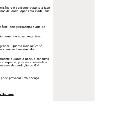
fisário e o periósteo durante a fase
anos de idade. Após esta idade, sua
ipólise (emagrecimento) e age de
o dentro de nosso organismo,
pogênese. Quanto mais açúcar é
mente, menos hormônio do
somente durante a noite, o consumo
 adequado, pois, este, estimula a
 processo de produção do GH.
 pode provocar uma doença
a Humana