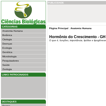
PUBLICIDADE
CATEGORIAS
Página Principal
:
Anatomia Humana
Anatomia Humana
Botânica
Hormônio do Crescimento - GH
Citologia
O que é, funções, importância, lipólise e lipogênes
Doenças
Ecologia
Genética
Microbiologia
Pesquisadores
Saúde
Zoologia
LINKS PATROCINADOS
DESTAQUES
Dentes