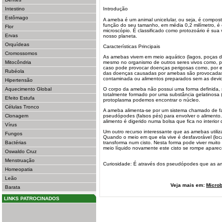
Intestino
Introdução
Estômago
A ameba é um animal unicelular, ou seja, é compos
função do seu tamanho, em média 0,2 milímetro, é
Flor
microscópio. É classificado como protozoário é sua
Ervas
nosso planeta.
Orquídeas
Características Principais
Cromossomos
As amebas vivem em meio aquático (lagos, poças de 
Mitocôndria
mesmo no organismo de outros seres vivos como, p
caso pode provocar doenças perigosas como, por 
Rubéola
das doenças causadas por amebas são provocadas
contaminada ou alimentos preparados sem as devid
Hipertensão
Aquecimento Global
O corpo da ameba não possui uma forma definida,
totalmente formado por uma substância gelatinosa (
Efeito Estufa
protoplasma podemos encontrar o núcleo.
Células Tronco
A ameba alimenta-se por um sistema chamado de fag
Clonagem
pseudópodes (falsos pés) para envolver o aliment
alimento é digerido numa bolsa que fica no interior
Vírus
Um outro recurso interessante que as amebas utiliz
Fungos
Quando o meio em que ela vive é desfavorável (loca
Bactérias
transforma num cisto. Nesta forma pode viver mui
meio líquido novamente este cisto se rompe apar
Oswaldo Cruz
Menstruação
Curiosidade: É através dos pseudópodes que as 
Homeopatia
Leão
Veja mais em:
Microb
Barata
LINKS PATROCINADOS