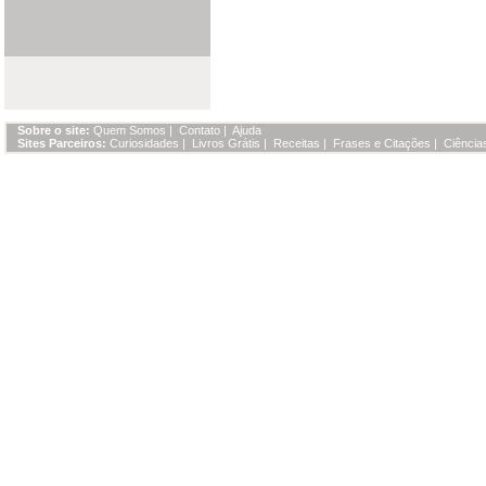
Sobre o site:
Quem Somos
|
Contato
|
Ajuda
Sites Parceiros:
Curiosidades
|
Livros Grátis
|
Receitas
|
Frases e Citações
|
Ciência