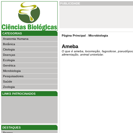
PUBLICIDADE
CATEGORIAS
Página Principal
:
Microbiologia
Anatomia Humana
Botânica
Ameba
Citologia
O que é ameba, locomoção, fagocitose, pseudópod
alimentação, animal unicelular.
Doenças
Ecologia
Genética
Microbiologia
Pesquisadores
Saúde
Zoologia
LINKS PATROCINADOS
DESTAQUES
Dentes